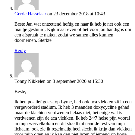
Gerrie Hasselaar
on 23 december 2018 at 10:43
Beste Jan wat ontzettend heftig en naar ik heb je net ook een
mailtje gestuurd, Kijk maar even of het voor jou handig is om
een afspraak te maken zodat we samen alles kunnen
doornemen. Sterkte
Reply
Tonny Nikkelen
on 3 september 2020 at 15:30
Beste,
Ik ben positief getest op Lyme, had ook aca vlekken zit in een
vergevorderd stadium. Ik heb 3 maanden doxycycline gehad
maar de klachten verdwenen helaas niet, het enige wat is
verdwenen zijn de aca vlekken. Ik heb 24/7 helse pijn vooral
in mijn wervelkolom en dit straalt uit naar de rest van mijn
lichaam, ook zie ik regelmatig heel slecht ik krijg dan vlekken
voor mijn ogen en ik kan dan niet lezen of iemand op korte