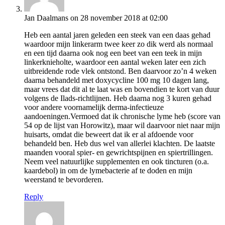
Jan Daalmans
on 28 november 2018 at 02:00
Heb een aantal jaren geleden een steek van een daas gehad
waardoor mijn linkerarm twee keer zo dik werd als normaal
en een tijd daarna ook nog een beet van een teek in mijn
linkerknieholte, waardoor een aantal weken later een zich
uitbreidende rode vlek ontstond. Ben daarvoor zo’n 4 weken
daarna behandeld met doxycycline 100 mg 10 dagen lang,
maar vrees dat dit al te laat was en bovendien te kort van duur
volgens de Ilads-richtlijnen. Heb daarna nog 3 kuren gehad
voor andere voornamelijk derma-infectieuze
aandoeningen.Vermoed dat ik chronische lyme heb (score van
54 op de lijst van Horowitz), maar wil daarvoor niet naar mijn
huisarts, omdat die beweert dat ik er al afdoende voor
behandeld ben. Heb dus wel van allerlei klachten. De laatste
maanden vooral spier- en gewrichtspijnen en spiertrillingen.
Neem veel natuurlijke supplementen en ook tincturen (o.a.
kaardebol) in om de lymebacterie af te doden en mijn
weerstand te bevorderen.
Reply