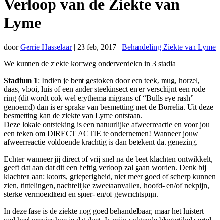
Verloop van de Ziekte van
Lyme
door
Gerrie Hasselaar
|
23 feb, 2017
|
Behandeling Ziekte van Lyme
We kunnen de ziekte kortweg onderverdelen in 3 stadia
Stadium 1
: Indien je bent gestoken door een teek, mug, horzel,
daas, vlooi, luis of een ander steekinsect en er verschijnt een rode
ring (dit wordt ook wel erythema migrans of “Bulls eye rash”
genoemd) dan is er sprake van besmetting met de Borrelia. Uit deze
besmetting kan de ziekte van Lyme ontstaan.
Deze lokale ontsteking is een natuurlijke afweerreactie en voor jou
een teken om DIRECT ACTIE te ondernemen! Wanneer jouw
afweerreactie voldoende krachtig is dan betekent dat genezing.
Echter wanneer jij direct of vrij snel na de beet klachten ontwikkelt,
geeft dat aan dat dit een heftig verloop zal gaan worden. Denk bij
klachten aan: koorts, grieperigheid, niet meer goed of scherp kunnen
zien, tintelingen, nachtelijke zweetaanvallen, hoofd- en/of nekpijn,
sterke vermoeidheid en spier- en/of gewrichtspijn.
In deze fase is de ziekte nog goed behandelbaar, maar het luistert
wel heel precies hoe je dat doet. In mijn volgende blogartikel vertel