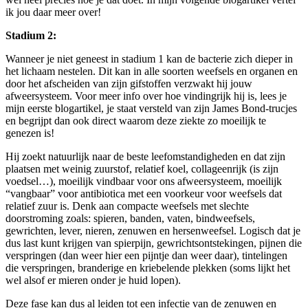
ik jou daar meer over!
Stadium 2:
Wanneer je niet geneest in stadium 1 kan de bacterie zich dieper in
het lichaam nestelen. Dit kan in alle soorten weefsels en organen en
door het afscheiden van zijn gifstoffen verzwakt hij jouw
afweersysteem. Voor meer info over hoe vindingrijk hij is, lees je
mijn eerste blogartikel, je staat versteld van zijn James Bond-trucjes
en begrijpt dan ook direct waarom deze ziekte zo moeilijk te
genezen is!
Hij zoekt natuurlijk naar de beste leefomstandigheden en dat zijn
plaatsen met weinig zuurstof, relatief koel, collageenrijk (is zijn
voedsel…), moeilijk vindbaar voor ons afweersysteem, moeilijk
“vangbaar” voor antibiotica met een voorkeur voor weefsels dat
relatief zuur is. Denk aan compacte weefsels met slechte
doorstroming zoals: spieren, banden, vaten, bindweefsels,
gewrichten, lever, nieren, zenuwen en hersenweefsel. Logisch dat je
dus last kunt krijgen van spierpijn, gewrichtsontstekingen, pijnen die
verspringen (dan weer hier een pijntje dan weer daar), tintelingen
die verspringen, branderige en kriebelende plekken (soms lijkt het
wel alsof er mieren onder je huid lopen).
Deze fase kan dus al leiden tot een infectie van de zenuwen en