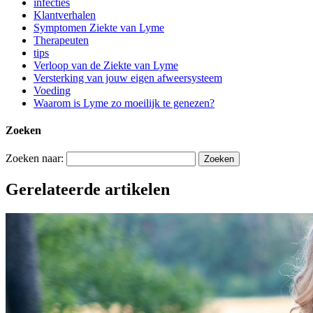
infecties
Klantverhalen
Symptomen Ziekte van Lyme
Therapeuten
tips
Verloop van de Ziekte van Lyme
Versterking van jouw eigen afweersysteem
Voeding
Waarom is Lyme zo moeilijk te genezen?
Zoeken
Zoeken naar:
Gerelateerde artikelen