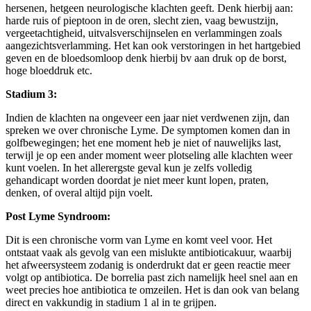
hersenen, hetgeen neurologische klachten geeft. Denk hierbij aan:
harde ruis of pieptoon in de oren, slecht zien, vaag bewustzijn,
vergeetachtigheid, uitvalsverschijnselen en verlammingen zoals
aangezichtsverlamming. Het kan ook verstoringen in het hartgebied
geven en de bloedsomloop denk hierbij bv aan druk op de borst,
hoge bloeddruk etc.
Stadium 3:
Indien de klachten na ongeveer een jaar niet verdwenen zijn, dan
spreken we over chronische Lyme. De symptomen komen dan in
golfbewegingen; het ene moment heb je niet of nauwelijks last,
terwijl je op een ander moment weer plotseling alle klachten weer
kunt voelen. In het allerergste geval kun je zelfs volledig
gehandicapt worden doordat je niet meer kunt lopen, praten,
denken, of overal altijd pijn voelt.
Post Lyme Syndroom:
Dit is een chronische vorm van Lyme en komt veel voor. Het
ontstaat vaak als gevolg van een mislukte antibioticakuur, waarbij
het afweersysteem zodanig is onderdrukt dat er geen reactie meer
volgt op antibiotica. De borrelia past zich namelijk heel snel aan en
weet precies hoe antibiotica te omzeilen. Het is dan ook van belang
direct en vakkundig in stadium 1 al in te grijpen.