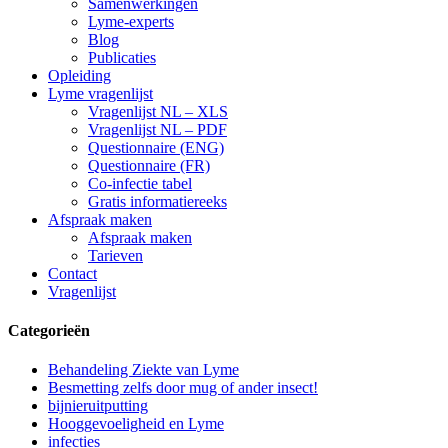
Samenwerkingen
Lyme-experts
Blog
Publicaties
Opleiding
Lyme vragenlijst
Vragenlijst NL – XLS
Vragenlijst NL – PDF
Questionnaire (ENG)
Questionnaire (FR)
Co-infectie tabel
Gratis informatiereeks
Afspraak maken
Afspraak maken
Tarieven
Contact
Vragenlijst
Categorieën
Behandeling Ziekte van Lyme
Besmetting zelfs door mug of ander insect!
bijnieruitputting
Hooggevoeligheid en Lyme
infecties