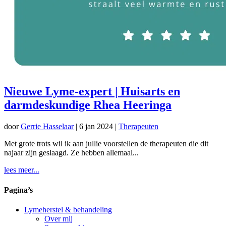
Nieuwe Lyme-expert | Huisarts en
darmdeskundige Rhea Heeringa
door
Gerrie Hasselaar
|
6 jan 2024
|
Therapeuten
Met grote trots wil ik aan jullie voorstellen de therapeuten die dit
najaar zijn geslaagd. Ze hebben allemaal...
lees meer...
Pagina’s
Lymeherstel & behandeling
Over mij