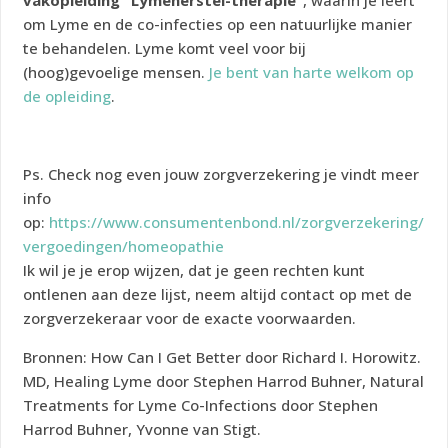
vakopleiding “Lymeherstel-therapie”
, waarin je leert
om Lyme en de co-infecties op een natuurlijke manier
te behandelen. Lyme komt veel voor bij
(hoog)gevoelige mensen.
Je bent van harte welkom op
de opleiding
.
Ps. Check nog even jouw zorgverzekering je vindt meer
info
op:
https://www.consumentenbond.nl/zorgverzekering/
vergoedingen/homeopathie
Ik wil je je erop wijzen, dat je geen rechten kunt
ontlenen aan deze lijst, neem altijd contact op met de
zorgverzekeraar voor de exacte voorwaarden.
Bronnen:
How Can I Get Better door Richard I. Horowitz.
MD, Healing Lyme door Stephen Harrod Buhner, Natural
Treatments for Lyme Co-Infections door Stephen
Harrod Buhner, Yvonne van Stigt.