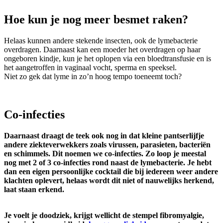
Hoe kun je nog meer besmet raken?
Helaas kunnen andere stekende insecten, ook de lymebacterie
overdragen. Daarnaast kan een moeder het overdragen op haar
ongeboren kindje, kun je het oplopen via een bloedtransfusie en is
het aangetroffen in vaginaal vocht, sperma en speeksel.
Niet zo gek dat lyme in zo’n hoog tempo toeneemt toch?
Co-infecties
Daarnaast draagt de teek ook nog in dat kleine pantserlijfje
andere ziekteverwekkers zoals virussen, parasieten, bacteriën
en schimmels. Dit noemen we co-infecties. Zo loop je meestal
nog met 2 of 3 co-infecties rond naast de lymebacterie. Je hebt
dan een eigen persoonlijke cocktail die bij iedereen weer andere
klachten oplevert, helaas wordt dit niet of nauwelijks herkend,
laat staan erkend.
Je voelt je doodziek, krijgt wellicht de stempel fibromyalgie,