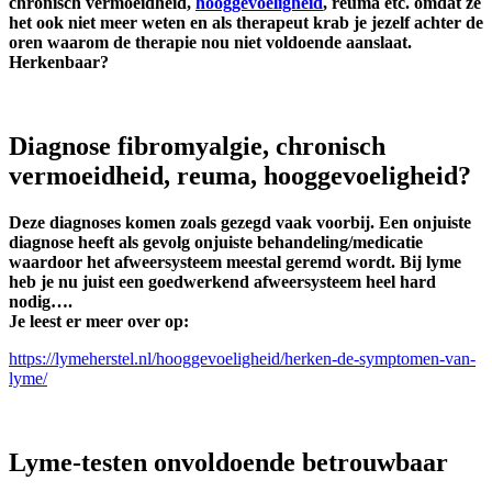
chronisch vermoeidheid,
hooggevoeligheid
, reuma etc. omdat ze
het ook niet meer weten en als therapeut krab je jezelf achter de
oren waarom de therapie nou niet voldoende aanslaat.
Herkenbaar?
Diagnose fibromyalgie, chronisch
vermoeidheid, reuma, hooggevoeligheid?
Deze diagnoses komen zoals gezegd vaak voorbij. Een onjuiste
diagnose heeft als gevolg onjuiste behandeling/medicatie
waardoor het afweersysteem meestal geremd wordt. Bij lyme
heb je nu juist een goedwerkend afweersysteem heel hard
nodig….
Je leest er meer over op:
https://lymeherstel.nl/hooggevoeligheid/herken-de-symptomen-van-
lyme/
Lyme-testen onvoldoende betrouwbaar