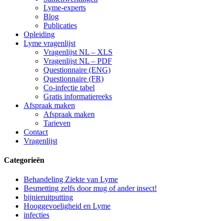
Lyme-experts
Blog
Publicaties
Opleiding
Lyme vragenlijst
Vragenlijst NL – XLS
Vragenlijst NL – PDF
Questionnaire (ENG)
Questionnaire (FR)
Co-infectie tabel
Gratis informatiereeks
Afspraak maken
Afspraak maken
Tarieven
Contact
Vragenlijst
Categorieën
Behandeling Ziekte van Lyme
Besmetting zelfs door mug of ander insect!
bijnieruitputting
Hooggevoeligheid en Lyme
infecties