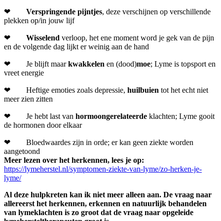
❤
Verspringende pijntjes
, deze verschijnen op verschillende
plekken op/in jouw lijf
❤
Wisselend
verloop, het ene moment word je gek van de pijn
en de volgende dag lijkt er weinig aan de hand
❤ Je blijft maar
kwakkelen
en (dood)
moe
; Lyme is topsport en
vreet energie
❤ Heftige emoties zoals depressie,
huilbuien
tot het echt niet
meer zien zitten
❤ Je hebt last van
hormoongerelateerde
klachten; Lyme gooit
de hormonen door elkaar
❤ Bloedwaardes zijn in orde; er kan geen ziekte worden
aangetoond
Meer lezen over het herkennen, lees je op:
https://lymeherstel.nl/symptomen-ziekte-van-lyme/zo-herken-je-
lyme/
Al deze hulpkreten kan ik niet meer alleen aan. De vraag naar
allereerst het herkennen, erkennen en natuurlijk behandelen
van lymeklachten is zo groot dat de vraag naar opgeleide