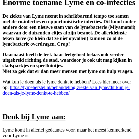
Enorme toename Lyme en co-infecties
De ziekte van Lyme neemt in schrikbarend tempo toe samen
met de co-infecties en opportunistische infecties. Dit komt onder
andere door een nieuwe stam van de lymebacterie (Miyamotoii)
waarvan de duizenden eitjes al zijn besmet. De allerkleinste
teken-larve (zo klein dat ze niet opvallen) kunnen zo al de
lymebacterie overdragen. Crap!
Daarnaast heeft de teek haar leefgebied helaas ook verder
uitgebreid richting de stad, waardoor je ook uit mag kijken in
stadsparkjes en speeltuintjes.
Niet zo gek dat er dan meer mensen met lyme om hulp vragen.
Wat kun je doen als je lyme denkt te hebben? Lees hier meer over
op:
https://lymeherstel.nl/behandeling-ziekte-van-lyme/dit-kun-je-
doen-als-je-lyme-denkt-te-hebben/
Denk bij Lyme aan:
Lyme komt in allerlei gedaantes voor, maar het meest kenmerkend
voor Lyme is: