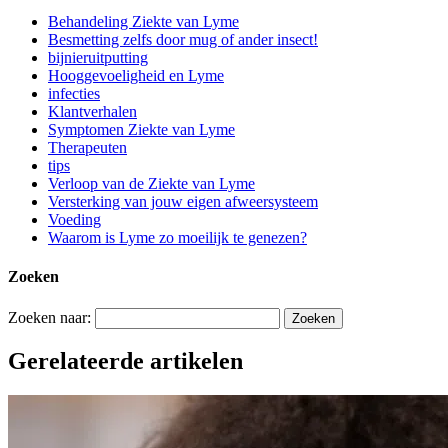
Behandeling Ziekte van Lyme
Besmetting zelfs door mug of ander insect!
bijnieruitputting
Hooggevoeligheid en Lyme
infecties
Klantverhalen
Symptomen Ziekte van Lyme
Therapeuten
tips
Verloop van de Ziekte van Lyme
Versterking van jouw eigen afweersysteem
Voeding
Waarom is Lyme zo moeilijk te genezen?
Zoeken
Zoeken naar:
Gerelateerde artikelen