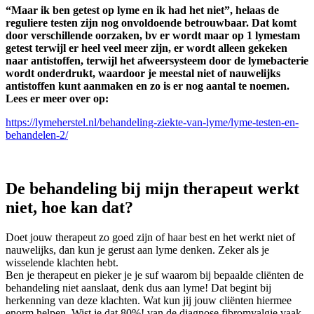
“Maar ik ben getest op lyme en ik had het niet”, helaas de
reguliere testen zijn nog onvoldoende betrouwbaar. Dat komt
door verschillende oorzaken, bv er wordt maar op 1 lymestam
getest terwijl er heel veel meer zijn, er wordt alleen gekeken
naar antistoffen, terwijl het afweersysteem door de lymebacterie
wordt onderdrukt, waardoor je meestal niet of nauwelijks
antistoffen kunt aanmaken en zo is er nog aantal te noemen.
Lees er meer over op:
https://lymeherstel.nl/behandeling-ziekte-van-lyme/lyme-testen-en-
behandelen-2/
De behandeling bij mijn therapeut werkt
niet, hoe kan dat?
Doet jouw therapeut zo goed zijn of haar best en het werkt niet of
nauwelijks, dan kun je gerust aan lyme denken. Zeker als je
wisselende klachten hebt.
Ben je therapeut en pieker je je suf waarom bij bepaalde cliënten de
behandeling niet aanslaat, denk dus aan lyme! Dat begint bij
herkenning van deze klachten. Wat kun jij jouw cliënten hiermee
enorm helpen. Wist je dat 80%! van de diagnose fibromyalgie vaak