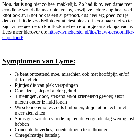
Nou, dat is nog niet zo heel makkelijk. Zo had ik bv een dame met
een diepe wond die maar niet genas, terwijl ze iedere dag heel veel
knoflook at. Knoflook is een superfood, dus heel erg goed zou je
denken. Uit de voedselintolerantietest bleek dit voor haar niet zo te
zijn, zij reageerde op knoflook met een erg hoge ontstekingsreactie.
Lees meer hierover op:
https://lymeherstel.nl/tips/jouw-persoonlijke-
superfood/
Symptomen van Lyme:
Je bent ontzettend moe, misschien ook met hoofdpijn en/of
duizeligheid
Pijntjes die van plek verspringen
Oorsuizen, piep of ander geluid
Tintelingen, doof, stekend en/of kriebelend gevoel; alsof
mieren onder je huid lopen
Wisselende emoties zoals huilbuien, dipje tot het echt niet
meer zien zitten
Soms gek worden van de pijn en de volgende dag weinig last
hebben
Concentratieverlies, moeite dingen te onthouden
Onregelmatige hartslag