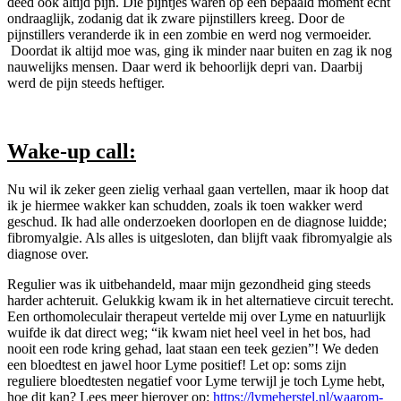
deed ook altijd pijn. Die pijntjes waren op een bepaald moment echt
ondraaglijk, zodanig dat ik zware pijnstillers kreeg. Door de
pijnstillers veranderde ik in een zombie en werd nog vermoeider.
Doordat ik altijd moe was, ging ik minder naar buiten en zag ik nog
nauwelijks mensen. Daar werd ik behoorlijk
depri van. Daarbij
werd de pijn steeds heftiger.
Wake-up call:
Nu wil ik zeker geen zielig verhaal gaan vertellen, maar ik hoop dat
ik je hiermee wakker kan schudden, zoals ik toen wakker werd
geschud. Ik had alle onderzoeken doorlopen en de diagnose luidde;
fibromyalgie. Als alles is uitgesloten, dan blijft vaak fibromyalgie als
diagnose over.
Regulier was ik uitbehandeld, maar mijn gezondheid ging steeds
harder achteruit. Gelukkig kwam ik in het alternatieve circuit terecht.
Een orthomoleculair therapeut vertelde mij over Lyme en natuurlijk
wuifde ik dat direct weg; “ik kwam niet heel veel in het bos, had
nooit een rode kring gehad, laat staan een teek gezien”! We deden
een bloedtest en jawel hoor Lyme positief! Let op: soms zijn
reguliere bloedtesten negatief voor Lyme terwijl je toch Lyme hebt,
hoe dit kan? Lees meer hierover op:
https://lymeherstel.nl/waarom-