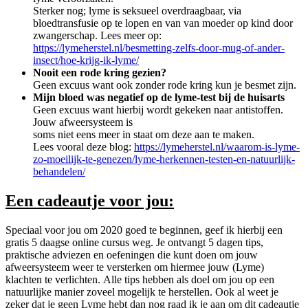
Sterker nog; lyme is seksueel overdraagbaar, via
bloedtransfusie op te lopen en van van moeder op kind door
zwangerschap. Lees meer op:
https://lymeherstel.nl/besmetting-zelfs-door-mug-of-ander-
insect/hoe-krijg-ik-lyme/
Nooit een rode kring gezien?
Geen excuus want ook zonder rode kring kun je besmet zijn.
Mijn bloed was negatief op de lyme-test bij de huisarts
Geen excuus want hierbij wordt gekeken naar antistoffen.
Jouw afweersysteem is
soms niet eens meer in staat om deze aan te maken.
Lees vooral deze blog:
https://lymeherstel.nl/waarom-is-lyme-
zo-moeilijk-te-genezen/lyme-herkennen-testen-en-natuurlijk-
behandelen/
Een cadeautje voor jou:
Speciaal voor jou om 2020 goed te beginnen, geef ik hierbij een
gratis 5 daagse online cursus weg. Je ontvangt 5 dagen tips,
praktische adviezen en oefeningen die kunt doen om jouw
afweersysteem weer te versterken om hiermee jouw (Lyme)
klachten te verlichten. Alle tips hebben als doel om jou op een
natuurlijke manier zoveel mogelijk te herstellen. Ook al weet je
zeker dat je geen Lyme hebt dan nog raad ik je aan om dit cadeautje