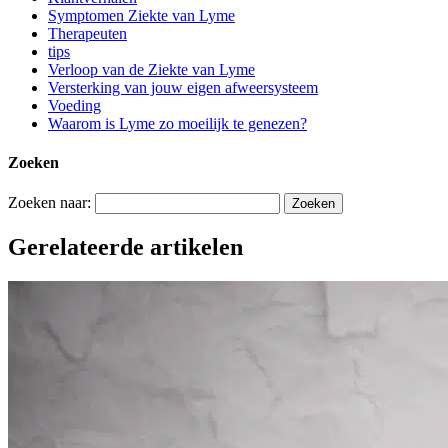
Symptomen Ziekte van Lyme
Therapeuten
tips
Verloop van de Ziekte van Lyme
Versterking van jouw eigen afweersysteem
Voeding
Waarom is Lyme zo moeilijk te genezen?
Zoeken
Zoeken naar:
Gerelateerde artikelen