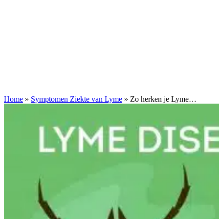
Home
»
Symptomen Ziekte van Lyme
»
Zo herken je Lyme…