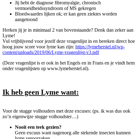
Jij hebt de diagnose fibromyalgie, chronisch
vermoeidheidssyndroom of MS gekregen
Bloedwaardes lijken ok; er kan geen ziektes worden
aangetoond
Herken jij je in minimaal 2 van bovenstaande? Denk dan zeker aan
Lyme!
Vul vrijblijvend voor jezelf deze vragenlijst in en bereken direct hoe
hoog jouw score voor lyme kan zijn:
https://lymeherstel.nl/wp-
content/uploads/2019/06/Lyme-vragenlijst-v3.pdf
(Deze vragenlijst is er ook in het Engels en in Frans en je vindt hem
onder vragenlijsten op www.lymeherstel.nl).
Ik heb geen Lyme want:
Voor de stugge volhouders met deze excuses: (ps. ik was dus ook
zo’n eigenwijze stugge volhoudster…)
Nooit een teek gezien?
Geen excuus want nagenoeg alle stekende insecten kunnen
lyme veroorzaken.