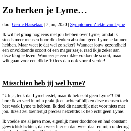
Zo herken je Lyme…
door
Gerrie Hasselaar
|
7 jun, 2020
|
Symptomen Ziekte van Lyme
Ik wil het graag nog eens met jou hebben over Lyme, omdat ik
steeds meer mensen hoor die denken absoluut geen Lyme te kunnen
hebben. Maar weet je dat wel zo zeker? Wanneer jouw gezondheid
een onvoldoende scoort of een mager zesje, raad ik je zeker aan
deze blog te lezen. Wanneer je een dikke voldoende scoort, maar
wilt gaan voor een dikke 10 lees dan ook vooral verder!
Misschien heb jij wel lyme?
“Uh ja, leuk dat Lymeherstel, maar ik heb echt geen Lyme”! Dit
hoor ik zo veel in mijn praktijk en achteraf blijken deze mensen toch
best vaak Lyme te hebben. Ik deel dit natuurlijk niet voor niets met
jou.
Ikzelf zei toentertijd precies hetzelfde: ik heb echt geen Lyme!
Ik voelde me al jaren moe, eigenlijk meer doodmoe en had constant
gewrichtsklachten; dan weer hier en dan weer daar en mijn onderrug