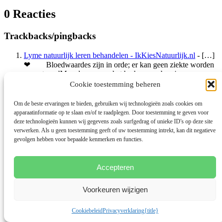
0 Reacties
Trackbacks/pingbacks
Lyme natuurlijk leren behandelen - IkKiesNatuurlijk.nl
- […]
❤ Bloedwaardes zijn in orde; er kan geen ziekte worden
aangetoondMeer lezen over het herkennen, lees je
op: https://lymeherstel.nl/symptomen-ziekte-van-lyme/zo-
Cookie toestemming beheren
herken-je-lyme/ […]
Om de beste ervaringen te bieden, gebruiken wij technologieën zoals cookies om
Plaats een reactie
apparaatinformatie op te slaan en/of te raadplegen. Door toestemming te geven voor
deze technologieën kunnen wij gegevens zoals surfgedrag of unieke ID's op deze site
Je e-mailadres wordt niet gepubliceerd.
Vereiste velden zijn
verwerken. Als u geen toestemming geeft of uw toestemming intrekt, kan dit negatieve
gemarkeerd met
*
gevolgen hebben voor bepaalde kenmerken en functies.
Accepteren
Voorkeuren wijzigen
Cookiebeleid
Privacyverklaring
{title}