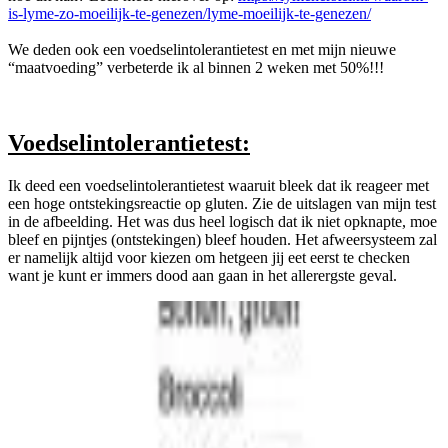
is-lyme-zo-moeilijk-te-genezen/lyme-moeilijk-te-genezen/
We deden ook een voedselintolerantietest en met mijn nieuwe
“maatvoeding” verbeterde ik al binnen 2 weken met 50%!!!
Voedselintolerantietest:
Ik deed een voedselintolerantietest waaruit bleek dat ik reageer met
een hoge ontstekingsreactie op gluten. Zie de uitslagen van mijn test
in de afbeelding. Het was dus heel logisch dat ik niet opknapte, moe
bleef en pijntjes (ontstekingen) bleef houden. Het afweersysteem zal
er namelijk altijd voor kiezen om hetgeen jij eet eerst te checken
want je kunt er immers dood aan gaan in het allerergste geval.