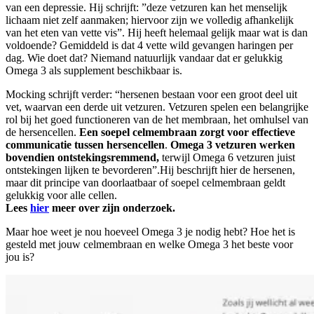
van een depressie. Hij schrijft: ”deze vetzuren kan het menselijk
lichaam niet zelf aanmaken; hiervoor zijn we volledig afhankelijk
van het eten van vette vis”. Hij heeft helemaal gelijk maar wat is dan
voldoende? Gemiddeld is dat 4 vette wild gevangen haringen per
dag. Wie doet dat? Niemand natuurlijk vandaar dat er gelukkig
Omega 3 als supplement beschikbaar is.
Mocking schrijft verder: “hersenen bestaan voor een groot deel uit
vet, waarvan een derde uit vetzuren. Vetzuren spelen een belangrijke
rol bij het goed functioneren van de het membraan, het omhulsel van
de hersencellen.
Een soepel celmembraan zorgt voor effectieve
communicatie tussen hersencellen
.
Omega 3 vetzuren werken
bovendien ontstekingsremmend,
terwijl Omega 6 vetzuren juist
ontstekingen lijken te bevorderen”.Hij beschrijft hier de hersenen,
maar dit principe van doorlaatbaar of soepel celmembraan geldt
gelukkig voor alle cellen.
Lees
hier
meer over zijn onderzoek.
Maar hoe weet je nou hoeveel Omega 3 je nodig hebt? Hoe het is
gesteld met jouw celmembraan en welke Omega 3 het beste voor
jou is?