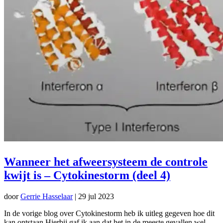
Wanneer het afweersysteem de controle
kwijt is – Cytokinestorm (deel 4)
door
Gerrie Hasselaar
|
29 jul 2023
In de vorige blog over Cytokinestorm heb ik uitleg gegeven hoe dit
kan ontstaan.Hierbij gaf ik aan dat het in de meeste gevallen wel