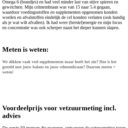
Omega 6 (brandjes) en had veel minder last van stijve spieren en
gewrichten. Mijn celmembraan was van 15 naar 5.4 gegaan,
waardoor voedingsstoffen en supplementen opgenomen konden
worden en afvalstoffen eindelijk de cel konden verlaten (ook handig
als je wat wilt afvallen). Ik had weer (herstel)energie en mijn focus
en concentratie was ook scherper naast het dieper kunnen slapen.
Meten is weten:
We slikken vaak veel supplementen maar heeft het zin? Hoe is het
gesteld met jouw balans en jouw celmembraan? Daarom meten =
weten!
Voordeelprijs voor vetzuurmeting incl.
advies
De eerste 50 mensen die reageren, ontvangen de vetzuumeting tegen