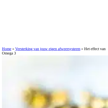
Home
»
Versterking van jouw eigen afweersysteem
»
Het effect van
Omega 3