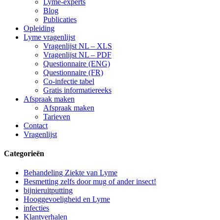
Lyme-experts
Blog
Publicaties
Opleiding
Lyme vragenlijst
Vragenlijst NL – XLS
Vragenlijst NL – PDF
Questionnaire (ENG)
Questionnaire (FR)
Co-infectie tabel
Gratis informatiereeks
Afspraak maken
Afspraak maken
Tarieven
Contact
Vragenlijst
Categorieën
Behandeling Ziekte van Lyme
Besmetting zelfs door mug of ander insect!
bijnieruitputting
Hooggevoeligheid en Lyme
infecties
Klantverhalen