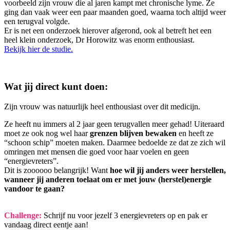
voorbeeld zijn vrouw die al jaren kampt met chronische lyme. Ze
ging dan vaak weer een paar maanden goed, waarna toch altijd weer
een terugval volgde.
Er is net een onderzoek hierover afgerond, ook al betreft het een
heel klein onderzoek, Dr Horowitz was enorm enthousiast.
Bekijk hier de studie.
Wat jij direct kunt doen:
Zijn vrouw was natuurlijk heel enthousiast over dit medicijn.
Ze heeft nu immers al 2 jaar geen terugvallen meer gehad! Uiteraard
moet ze ook nog wel haar
grenzen blijven bewaken
en heeft ze
“schoon schip” moeten maken. Daarmee bedoelde ze dat ze zich wil
omringen met mensen die goed voor haar voelen en geen
“energievreters”.
Dit is zoooooo belangrijk! Want
hoe wil jij anders weer herstellen,
wanneer jij anderen toelaat om er met jouw (herstel)energie
vandoor te gaan?
Challenge:
Schrijf nu voor jezelf 3 energievreters op en pak er
vandaag direct eentje aan!