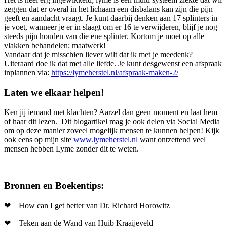
zeggen dat er overal in het lichaam een disbalans kan zijn die pijn
geeft en aandacht vraagt. Je kunt daarbij denken aan 17 splinters in
je voet, wanneer je er in slaagt om er 16 te verwijderen, blijf je nog
steeds pijn houden van die ene splinter. Kortom je moet op alle
vlakken behandelen; maatwerk!
Vandaar dat je misschien liever wilt dat ik met je meedenk?
Uiteraard doe ik dat met alle liefde. Je kunt desgewenst een afspraak
inplannen via:
https://lymeherstel.nl/afspraak-maken-2/
Laten we elkaar helpen!
Ken jij iemand met klachten? Aarzel dan geen moment en laat hem
of haar dit lezen. Dit blogartikel mag je ook delen via Social Media
om op deze manier zoveel mogelijk mensen te kunnen helpen! Kijk
ook eens op mijn site
www.lymeherstel.nl
want ontzettend veel
mensen hebben Lyme zonder dit te weten.
Bronnen en Boekentips:
❤ How can I get better van Dr. Richard Horowitz
❤ Teken aan de Wand van Huib Kraaijeveld