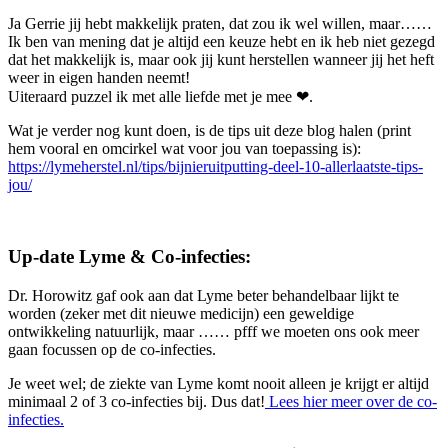
Ja Gerrie jij hebt makkelijk praten, dat zou ik wel willen, maar……
Ik ben van mening dat je altijd een keuze hebt en ik heb niet gezegd
dat het makkelijk is, maar ook jij kunt herstellen wanneer jij het heft
weer in eigen handen neemt!
Uiteraard puzzel ik met alle liefde met je mee ❤.
Wat je verder nog kunt doen, is de tips uit deze blog halen (print
hem vooral en omcirkel wat voor jou van toepassing is):
https://lymeherstel.nl/tips/bijnieruitputting-deel-10-allerlaatste-tips-
jou/
Up-date Lyme & Co-infecties:
Dr. Horowitz gaf ook aan dat Lyme beter behandelbaar lijkt te
worden (zeker met dit nieuwe medicijn) een geweldige
ontwikkeling natuurlijk, maar …… pfff we moeten ons ook meer
gaan focussen op de co-infecties.
Je weet wel; de ziekte van Lyme komt nooit alleen je krijgt er altijd
minimaal 2 of 3 co-infecties bij. Dus dat!
Lees hier meer over de co-
infecties.