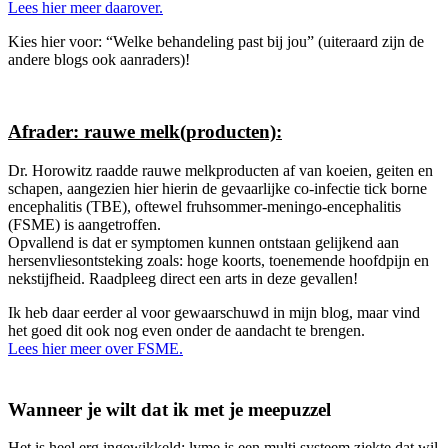
Lees hier meer daarover.
Kies hier voor: “Welke behandeling past bij jou” (uiteraard zijn de
andere blogs ook aanraders)!
Afrader: rauwe melk(producten):
Dr. Horowitz raadde rauwe melkproducten af van koeien, geiten en
schapen, aangezien hier hierin de gevaarlijke co-infectie tick borne
encephalitis (TBE), oftewel fruhsommer-meningo-encephalitis
(FSME) is aangetroffen.
Opvallend is dat er symptomen kunnen ontstaan gelijkend aan
hersenvliesontsteking zoals: hoge koorts, toenemende hoofdpijn en
nekstijfheid. Raadpleeg direct een arts in deze gevallen!
Ik heb daar eerder al voor gewaarschuwd in mijn blog, maar vind
het goed dit ook nog even onder de aandacht te brengen.
Lees hier meer over FSME.
Wanneer je wilt dat ik met je meepuzzel
Het is heel erg ingewikkeld; lyme is een multi systeem ziekte dat wil