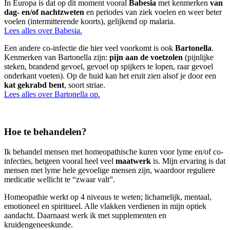
In Europa is dat op dit moment vooral
Babesia
met kenmerken
van
dag- en/of nachtzweten
en periodes van ziek voelen en weer beter
voelen (intermitterende koorts), gelijkend op malaria.
Lees alles over Babesia.
Een andere co-infectie die hier veel voorkomt is ook
Bartonella
.
Kenmerken van Bartonella zijn:
pijn aan de voetzolen
(pijnlijke
steken, brandend gevoel, gevoel op spijkers te lopen, raar gevoel
onderkant voeten). Op de huid kan het eruit zien alsof je door een
kat gekrabd bent
, soort striae.
Lees alles over Bartonella op.
Hoe te behandelen?
Ik behandel mensen met homeopathische kuren voor lyme en/of co-
infecties, hetgeen vooral heel veel
maatwerk
is. Mijn ervaring is dat
mensen met lyme hele gevoelige mensen zijn, waardoor reguliere
medicatie wellicht te “zwaar valt”.
Homeopathie werkt op 4 niveaus te weten; lichamelijk, mentaal,
emotioneel en spiritueel. Alle vlakken verdienen in mijn optiek
aandacht. Daarnaast werk ik met supplementen en
kruidengeneeskunde.