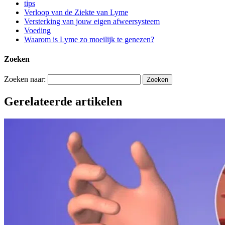
tips
Verloop van de Ziekte van Lyme
Versterking van jouw eigen afweersysteem
Voeding
Waarom is Lyme zo moeilijk te genezen?
Zoeken
Zoeken naar:
Gerelateerde artikelen