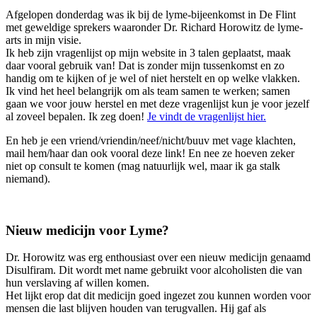
Afgelopen donderdag was ik bij de lyme-bijeenkomst in De Flint
met geweldige sprekers waaronder Dr. Richard Horowitz de lyme-
arts in mijn visie.
Ik heb zijn vragenlijst op mijn website in 3 talen geplaatst, maak
daar vooral gebruik van! Dat is zonder mijn tussenkomst en zo
handig om te kijken of je wel of niet herstelt en op welke vlakken.
Ik vind het heel belangrijk om als team samen te werken; samen
gaan we voor jouw herstel en met deze vragenlijst kun je voor jezelf
al zoveel bepalen. Ik zeg doen!
Je vindt de vragenlijst hier.
En heb je een vriend/vriendin/neef/nicht/buuv met vage klachten,
mail hem/haar dan ook vooral deze link! En nee ze hoeven zeker
niet op consult te komen (mag natuurlijk wel, maar ik ga stalk
niemand).
Nieuw medicijn voor Lyme?
Dr. Horowitz was erg enthousiast over een nieuw medicijn genaamd
Disulfiram. Dit wordt met name gebruikt voor alcoholisten die van
hun verslaving af willen komen.
Het lijkt erop dat dit medicijn goed ingezet zou kunnen worden voor
mensen die last blijven houden van terugvallen. Hij gaf als