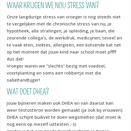
WAAR KRIJGEN WE NOU STRESS VAN?
Onze langdurige stress van vroeger is nog steeds niet
te vergelijken met de chronische stress van nu; je
hypotheek, alle stralingen, je opleiding, je baan, die
zeurende collega’s, de werkdruk, medicijnen, teveel en
te vaak eten, ziektes, allergieën, een kotsende kat net
op het moment dat jouw kind naar school moet pffff
dus dat!
Vroeger waren we “slechts” bezig met voedsel,
voortplanting en soms een robbertje met die
sabeltandtijger!
WAT DOET DHEA?
Jouw bijnieren maken ook DHEA en van daaruit kan
weer testosteron worden gemaakt (ja ook bij vrouwen).
DHEA schijnt buikvet te doen wegsmelten (dat moet ik
nog eens op mezelf uittesten ;-)).
Verder is het een goede breinbeschermer (tegen