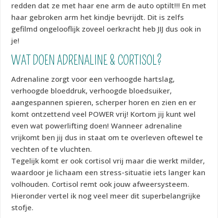
redden dat ze met haar ene arm de auto optilt!!! En met
haar gebroken arm het kindje bevrijdt. Dit is zelfs
gefilmd ongelooflijk zoveel oerkracht heb JIJ dus ook in
je!
WAT DOEN ADRENALINE & CORTISOL?
Adrenaline zorgt voor een verhoogde hartslag,
verhoogde bloeddruk, verhoogde bloedsuiker,
aangespannen spieren, scherper horen en zien en er
komt ontzettend veel POWER vrij! Kortom jij kunt wel
even wat powerlifting doen! Wanneer adrenaline
vrijkomt ben jij dus in staat om te overleven oftewel te
vechten of te vluchten.
Tegelijk komt er ook cortisol vrij maar die werkt milder,
waardoor je lichaam een stress-situatie iets langer kan
volhouden. Cortisol remt ook jouw afweersysteem.
Hieronder vertel ik nog veel meer dit superbelangrijke
stofje.