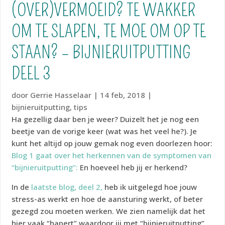
(OVER)VERMOEID? TE WAKKER
OM TE SLAPEN, TE MOE OM OP TE
STAAN? – BIJNIERUITPUTTING
DEEL 3
door
Gerrie Hasselaar
|
14 feb, 2018
|
bijnieruitputting
,
tips
Ha gezellig daar ben je weer? Duizelt het je nog een
beetje van de vorige keer (wat was het veel he?). Je
kunt het altijd op jouw gemak nog even doorlezen hoor:
Blog 1 gaat over het herkennen van de symptomen van
“bijnieruitputting”:
En hoeveel heb jij er herkend?
In de
laatste blog, deel 2,
heb ik uitgelegd hoe jouw
stress-as werkt en hoe de aansturing werkt, of beter
gezegd zou moeten werken. We zien namelijk dat het
hier vaak “hapert” waardoor jij met “bijnieruitputting”