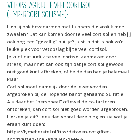
VETOPSLAG BIJ TE VEEL CORTISOL
(HYPERCORTISOLISME):
Heb jij ook bovenarmen met flubbers die vrolijk mee
zwaaien? Dat kan komen door te veel cortisol en heb jij
ook nog een “gezellig” buikje? Juist ja dat is ook zo’n
leuke plek voor vetopslag bij te veel cortisol.
Je kunt natuurlijk te veel cortisol aanmaken door
stress, maar het kan ook zijn dat je cortisol gewoon
niet goed kunt afbreken, of beide dan ben je helemaal
klaar!
Cortisol moet namelijk door de lever worden
afgebroken bij de “lopende band” genaamd Sulfatie.
Als daar het “personeel” oftewel de co-factoren
ontbreken, kan cortisol niet goed worden afgebroken.
Herken je dit? Lees dan vooral deze blog en zie wat je
eraan kunt doen:
https://lymeherstel.nl/tips/detoxen-ontgiften-
sportvasten-snel-afvallen-deel-3/