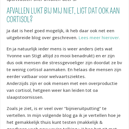
AFVALLEN LUKT BIJ MIJ NIET, LIGT DAT OOK AAN
CORTISOL?
Ja dat is heel goed mogelijk, ik heb daar ook net een
uitgebreide blog over geschreven.
Lees meer hierover.
En ja natuurlijk ieder mens is weer anders (iets wat
Yvonne van Stigt altijd zo mooi benadrukt) en er zijn
dus ook mensen die stressgevoeliger zijn doordat ze bv
te weinig cortisol aanmaken. En helaas die mensen zijn
eerder vatbaar voor welvaartsziektes.
Anderzijds zijn er ook mensen met een overproductie
van cortisol, hetgeen weer kan leiden tot oa
slaapstoornissen.
Zoals je ziet, is er veel over “bijnieruitputting” te
vertellen. In mijn volgende blog ga ik je vertellen hoe je
het gemakkelijk thuis kunt testen (makkelijk &
goedkoop yeah now you’re talking ;-)) hoe het zit met