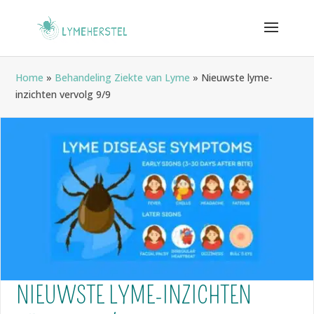
Home
»
Behandeling Ziekte van Lyme
»
Nieuwste lyme-
inzichten vervolg 9/9
NIEUWSTE LYME-INZICHTEN