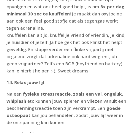
opvolgen en wat ook heel goed helpt, is om
8x per dag
minimaal 30 sec te knuffelen
! Je maakt dan oxytocine
aan ook een feel good stofje dat als tegengas werkt
tegen adrenaline.
Knuffelen kan altijd, knuffel je vriend of vriendin, je kind,
je huisdier of jezelf. Ja hoe gek het ook klinkt het helpt
geweldig. En stapje verder een flinke vrijpartij met
orgasme zorgt dat adrenaline ook hard wegrent, uh
geen vrijpartner? Zelfs een BOB (boyfriend on battery)
kan je hierbij helpen ;-). Sweet dreams!
14. Relax jouw lijf
Na een
fysieke stressreactie, zoals een val, ongeluk,
whiplash
etc kunnen jouw spieren en vliezen vanuit een
beschermingsreactie toen zijn verkrampt. Een
goede
osteopaat
kan jou behandelen, zodat jouw lijf weer in
de ontspanning kan komen.