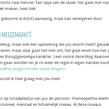
ktocht naar herstel. Een tipje van de sluier; het gaat met n
ek maken, heel ziek.
 geboorte al (licht) aanwezig, maar kan verergeren door
EN MEEGEMAAKT?
cheiding, maar ook een opmerking die jou enorm heeft geraak
neren, maar daar gaat het niet om, het gaat erom hoe het 
uw (hoog)gevoelige karakter. Lees vooral deze blog daarove
len gaan worden en je zo weer de regie in eigen handen kun
renaline-jeugd-minder-leuke-dingen/
puzzel ik heel graag met jou mee!
t op totaalplaatje van jou als persoon. Homeopathie werk
otioneel, mentaal en lichamelijk niveau. Al deze niveaus