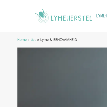
LYMEHE
Home
»
tips
»
Lyme & EENZAAMHEID