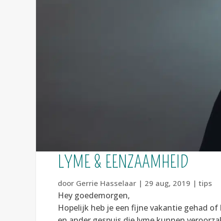
LYME & EENZAAMHEID
door
Gerrie Hasselaar
|
29 aug, 2019
|
tips
Hey goedemorgen,
Hopelijk heb je een fijne vakantie gehad o
en ander gespuis die lyme kunnen veroorzak