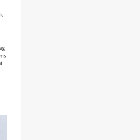
rk
mag
ens
l