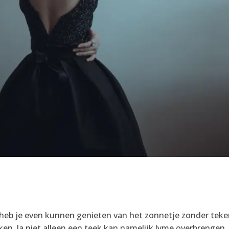
f heb je even kunnen genieten van het zonnetje zonder tek
en. Ja niet alleen een teek kan namelijk lyme overbrengen…