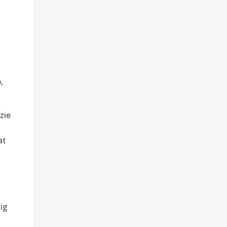
,
zie
at
tig