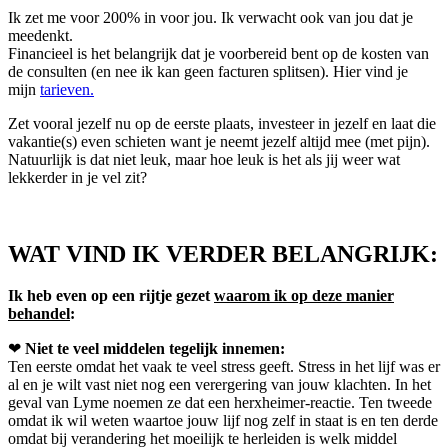
Ik zet me voor 200% in voor jou. Ik verwacht ook van jou dat je
meedenkt.
Financieel is het belangrijk dat je voorbereid bent op de kosten van
de consulten (en nee ik kan geen facturen splitsen). Hier vind je
mijn
tarieven.
Zet vooral jezelf nu op de eerste plaats, investeer in jezelf en laat die
vakantie(s) even schieten want je neemt jezelf altijd mee (met pijn).
Natuurlijk is dat niet leuk, maar hoe leuk is het als jij weer wat
lekkerder in je vel zit?
WAT VIND IK VERDER BELANGRIJK:
Ik heb even op een rijtje gezet
waarom ik op deze manier
behandel
:
❤
Niet te veel middelen tegelijk innemen:
Ten eerste omdat het vaak te veel stress geeft. Stress in het lijf was er
al en je wilt vast niet nog een verergering van jouw klachten. In het
geval van Lyme noemen ze dat een herxheimer-reactie. Ten tweede
omdat ik wil weten waartoe jouw lijf nog zelf in staat is en ten derde
omdat bij verandering het moeilijk te herleiden is welk middel