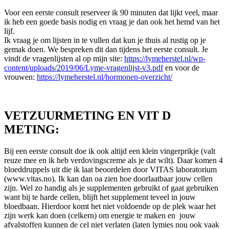
Voor een eerste consult reserveer ik 90 minuten dat lijkt veel, maar
ik heb een goede basis nodig en vraag je dan ook het hemd van het
lijf.
Ik vraag je om lijsten in te vullen dat kun je thuis al rustig op je
gemak doen. We bespreken dit dan tijdens het eerste consult. Je
vindt de vragenlijsten al op mijn site:
https://lymeherstel.nl/wp-
content/uploads/2019/06/Lyme-vragenlijst-v3.pdf
en voor de
vrouwen:
https://lymeherstel.nl/hormonen-overzicht/
VETZUURMETING EN VIT D
METING:
Bij een eerste consult doe ik ook altijd een klein vingerprikje (valt
reuze mee en ik heb verdovingscreme als je dat wilt). Daar komen 4
bloeddruppels uit die ik laat beoordelen door VITAS laboratorium
(www.vitas.no). Ik kan dan oa zien hoe doorlaatbaar jouw cellen
zijn. Wel zo handig als je supplementen gebruikt of gaat gebruiken
want bij te harde cellen, blijft het supplement teveel in jouw
bloedbaan. Hierdoor komt het niet voldoende op de plek waar het
zijn werk kan doen (celkern) om energie te maken en jouw
afvalstoffen kunnen de cel niet verlaten (laten lymies nou ook vaak