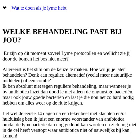
❤
Wat te doen als je lyme hebt
WELKE BEHANDELING PAST BIJ
JOU?
Er zijn op dit moment zoveel Lyme-protocollen en wellicht zie jij
door de bomen het bos niet meer?
Allereerst is het slim om de keuze te maken. Hoe wil jij je laten
behandelen? Denk aan regulier, alternatief (veelal meer natuurlijke
middelen) of een combi?
Ik ben absoluut niet tegen reguliere behandeling, maar wanneer je
bv antibiotica inzet dan dood je niet alleen de ongunstige bacteriën,
maar ook jouw goede bacteriën en laat je die nou net zo hard nodig
hebben om alles weer op de rit te krijgen.
Let wel de eerste 14 dagen na een tekenbeet met klachten en/of
huiduitslag ben ik juist een enorme voorstander van antibiotica
omdat de lymebacterie dan nog gedood kan worden en zich nog niet
in de cel heeft verstopt waar antibiotica niet of nauwelijks bij kan
komen!