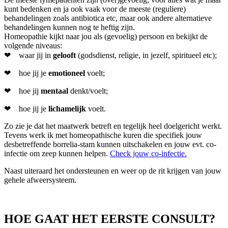
kunt bedenken en ja ook vaak voor de meeste (reguliere)
behandelingen zoals antibiotica etc, maar ook andere alternatieve
behandelingen kunnen nog te heftig zijn.
Homeopathie kijkt naar jou als (gevoelig) persoon en bekijkt de
volgende niveaus:
❤ waar jij in
gelooft
(godsdienst, religie, in jezelf, spiritueel etc);
❤ hoe jij je
emotioneel
voelt;
❤ hoe jij
mentaal
denkt/voelt;
❤ hoe jij je
lichamelijk
voelt.
Zo zie je dat het maatwerk betreft en tegelijk heel doelgericht werkt.
Tevens werk ik met homeopathische kuren die specifiek jouw
desbetreffende borrelia-stam kunnen uitschakelen en jouw evt. co-
infectie om zeep kunnen helpen.
Check jouw co-infectie.
Naast uiteraard het ondersteunen en weer op de rit krijgen van jouw
gehele afweersysteem.
HOE GAAT HET EERSTE CONSULT?