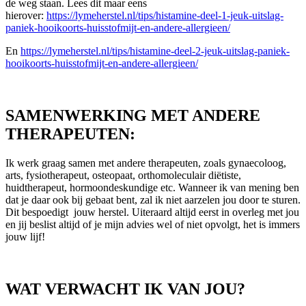
de weg staan. Lees dit maar eens
hierover:
https://lymeherstel.nl/tips/histamine-deel-1-jeuk-uitslag-
paniek-hooikoorts-huisstofmijt-en-andere-allergieen/
En
https://lymeherstel.nl/tips/histamine-deel-2-jeuk-uitslag-paniek-
hooikoorts-huisstofmijt-en-andere-allergieen/
SAMENWERKING MET ANDERE
THERAPEUTEN:
Ik werk graag samen met andere therapeuten, zoals gynaecoloog,
arts, fysiotherapeut, osteopaat, orthomoleculair diëtiste,
huidtherapeut, hormoondeskundige etc. Wanneer ik van mening ben
dat je daar ook bij gebaat bent, zal ik niet aarzelen jou door te sturen.
Dit bespoedigt jouw herstel. Uiteraard altijd eerst in overleg met jou
en jij beslist altijd of je mijn advies wel of niet opvolgt, het is immers
jouw lijf!
WAT VERWACHT IK VAN JOU?