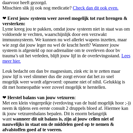
daarvoor heeft gezorgd.
Misschien slik jij ook nog medicatie?
Check dan dit ook even.
❤
Eerst jouw systeem weer zoveel mogelijk tot rust brengen &
versterken:
Lyme kreeg jou te pakken, omdat jouw systeem niet in staat was om
voldoende te vechten, waarschijnlijk door een verzwakt
immuunsysteem. We kunnen nu wel allerlei wapens inzetten, maar
wie zegt dat jouw leger nu wel de kracht heeft? Wanneer jouw
systeem is afgesteld op nor-adrenaline om te overleven door bv
trauma’s uit het verleden, blijft jouw lijf in de overlevingsstand.
Lees
meer hier.
Leuk bedacht om dan bv magnesium, zink etc in te zetten maar
jouw lijf is veel slimmer dus die zorgt ervoor dat het zo snel
mogelijk weer wordt afgevoerd: opname niet of nihil. Gelukkig is
dit met homeopathie weer zoveel mogelijk te herstellen.
❤
Herstel balans van jouw vetzuren
:
Met een klein vingerprikje (verdoving van de huid mogelijk hoor ;-))
neem ik tijdens een eerste consult 2 druppels bloed af. Hiermee kan
ik jouw vetzurenbalans bepalen. Dit is enorm belangrijk
want
wanneer dit uit balans is, zijn al jouw cellen niet of
nauwelijks in staat om de middelen goed op te nemen &
afvalstoffen goed af te voeren.