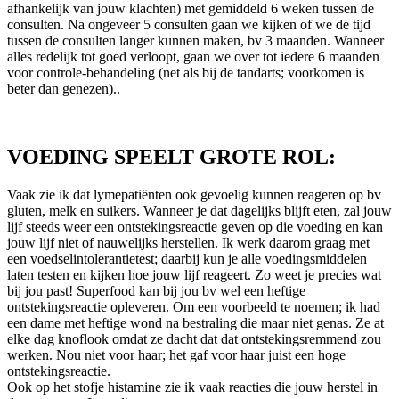
afhankelijk van jouw klachten) met gemiddeld 6 weken tussen de
consulten. Na ongeveer 5 consulten gaan we kijken of we de tijd
tussen de consulten langer kunnen maken, bv 3 maanden. Wanneer
alles redelijk tot goed verloopt, gaan we over tot iedere 6 maanden
voor controle-behandeling (net als bij de tandarts; voorkomen is
beter dan genezen)..
VOEDING SPEELT GROTE ROL:
Vaak zie ik dat lymepatiënten ook gevoelig kunnen reageren op bv
gluten, melk en suikers. Wanneer je dat dagelijks blijft eten, zal jouw
lijf steeds weer een ontstekingsreactie geven op die voeding en kan
jouw lijf niet of nauwelijks herstellen. Ik werk daarom graag met
een voedselintolerantietest; daarbij kun je alle voedingsmiddelen
laten testen en kijken hoe jouw lijf reageert. Zo weet je precies wat
bij jou past! Superfood kan bij jou bv wel een heftige
ontstekingsreactie opleveren. Om een voorbeeld te noemen; ik had
een dame met heftige wond na bestraling die maar niet genas. Ze at
elke dag knoflook omdat ze dacht dat dat ontstekingsremmend zou
werken. Nou niet voor haar; het gaf voor haar juist een hoge
ontstekingsreactie.
Ook op het stofje histamine zie ik vaak reacties die jouw herstel in