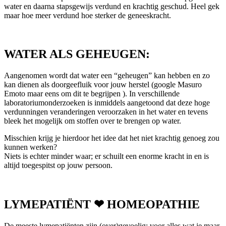
water en daarna stapsgewijs verdund en krachtig geschud. Heel gek
maar hoe meer verdund hoe sterker de geneeskracht.
WATER ALS GEHEUGEN:
Aangenomen wordt dat water een “geheugen” kan hebben en zo
kan dienen als doorgeefluik voor jouw herstel (google Masuro
Emoto maar eens om dit te begrijpen ). In verschillende
laboratoriumonderzoeken is inmiddels aangetoond dat deze hoge
verdunningen veranderingen veroorzaken in het water en tevens
bleek het mogelijk om stoffen over te brengen op water.
Misschien krijg je hierdoor het idee dat het niet krachtig genoeg zou
kunnen werken?
Niets is echter minder waar; er schuilt een enorme kracht in en is
altijd toegespitst op jouw persoon.
LYMEPATIËNT
❤
HOMEOPATHIE
De meeste lymepatiënten zijn (over)gevoelig; voor alles wat je maar