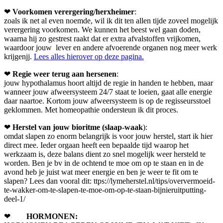
❤
Voorkomen verergering/herxheimer
:
zoals ik net al even noemde, wil ik dit ten allen tijde zoveel mogelijk
verergering voorkomen. We kunnen het beest wel gaan doden,
waarna hij zo gestrest raakt dat er extra afvalstoffen vrijkomen,
waardoor jouw lever en andere afvoerende organen nog meer werk
krijgenjj.
Lees alles hierover op deze pagina.
❤
Regie weer terug aan hersenen
:
jouw hypothalamus hoort altijd de regie in handen te hebben, maar
wanneer jouw afweersysteem 24/7 staat te loeien, gaat alle energie
daar naartoe. Kortom jouw afweersysteem is op de regisseursstoel
geklommen. Met homeopathie ondersteun ik dit proces.
❤
Herstel van jouw bioritme (slaap-waak
):
omdat slapen zo enorm belangrijk is voor jouw herstel, start ik hier
direct mee. Ieder orgaan heeft een bepaalde tijd waarop het
werkzaam is, deze balans dient zo snel mogelijk weer hersteld te
worden. Ben je bv in de ochtend te moe om op te staan en in de
avond heb je juist wat meer energie en ben je weer te fit om te
slapen? Lees dan vooral dit: ttps://lymeherstel.nl/tips/oververmoeid-
te-wakker-om-te-slapen-te-moe-om-op-te-staan-bijnieruitputting-
deel-1/
❤
HORMONEN: