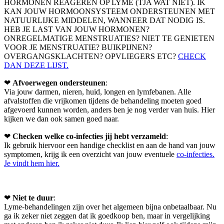
HORMONEN REAGEREN OP LYME (TJA WAT NIET). IK
KAN JOUW HORMOONSYSTEEM ONDERSTEUNEN MET
NATUURLIJKE MIDDELEN, WANNEER DAT NODIG IS.
HEB JE LAST VAN JOUW HORMONEN?
ONREGELMATIGE MENSTRUATIES? NIET TE GENIETEN
VOOR JE MENSTRUATIE? BUIKPIJNEN?
OVERGANGSKLACHTEN? OPVLIEGERS ETC?
CHECK
DAN DEZE LIJST.
❤
Afvoerwegen ondersteunen
:
Via jouw darmen, nieren, huid, longen en lymfebanen. Alle
afvalstoffen die vrijkomen tijdens de behandeling moeten goed
afgevoerd kunnen worden, anders ben je nog verder van huis. Hier
kijken we dan ook samen goed naar.
❤
Checken welke co-infecties jij hebt verzameld
:
Ik gebruik hiervoor een handige checklist en aan de hand van jouw
symptomen, krijg ik een overzicht van jouw eventuele
co-infecties.
Je vindt hem hier.
❤
Niet te duur
:
Lyme-behandelingen zijn over het algemeen bijna onbetaalbaar. Nu
ga ik zeker niet zeggen dat ik goedkoop ben, maar in vergelijking