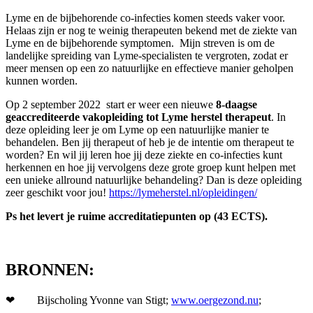
Lyme en de bijbehorende co-infecties komen steeds vaker voor.
Helaas zijn er nog te weinig therapeuten bekend met de ziekte van
Lyme en de bijbehorende symptomen. Mijn streven is om de
landelijke spreiding van Lyme-specialisten te vergroten, zodat er
meer mensen op een zo natuurlijke en effectieve manier geholpen
kunnen worden.
Op 2 september 2022 start er weer een nieuwe
8-daagse
geaccrediteerde vakopleiding tot Lyme herstel therapeut
. In
deze opleiding leer je om Lyme op een natuurlijke manier te
behandelen. Ben jij therapeut of heb je de intentie om therapeut te
worden? En wil jij leren hoe jij deze ziekte en co-infecties kunt
herkennen en hoe jij vervolgens deze grote groep kunt helpen met
een unieke allround natuurlijke behandeling? Dan is deze opleiding
zeer geschikt voor jou!
https://lymeherstel.nl/opleidingen/
Ps het levert je ruime accreditatiepunten op (43 ECTS).
BRONNEN:
❤ Bijscholing Yvonne van Stigt;
www.oergezond.nu
;