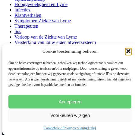
Hooggevoeligheid en Lyme
infecties
Klantverhalen
Symptomen Ziekte van Lyme
Therapeuten
tips
Verloop van de Ziekte van Lyme
Versterking van jouw eigen afweersysteem
Voeding
Cookie toestemming beheren
Waarom is Lyme zo moeilijk te genezen?
Om de beste ervaringen te bieden, gebruiken wij technologieën zoals cookies om
Zoeken
apparaatinformatie op te slaan en/of te raadplegen. Door toestemming te geven voor
deze technologieën kunnen wij gegevens zoals surfgedrag of unieke ID's op deze site
Zoeken naar:
verwerken. Als u geen toestemming geeft of uw toestemming intrekt, kan dit negatieve
gevolgen hebben voor bepaalde kenmerken en functies.
Gerelateerde artikelen
Accepteren
Voorkeuren wijzigen
Cookiebeleid
Privacyverklaring
{title}