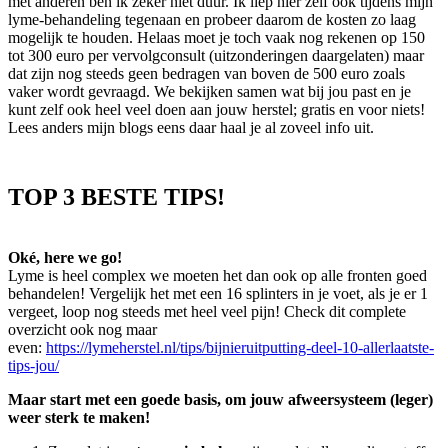
met anderen ben ik zeker niet duur. Ik liep hier zelf ook tijdens mijn
lyme-behandeling tegenaan en probeer daarom de kosten zo laag
mogelijk te houden. Helaas moet je toch vaak nog rekenen op 150
tot 300 euro per vervolgconsult (uitzonderingen daargelaten) maar
dat zijn nog steeds geen bedragen van boven de 500 euro zoals
vaker wordt gevraagd. We bekijken samen wat bij jou past en je
kunt zelf ook heel veel doen aan jouw herstel; gratis en voor niets!
Lees anders mijn blogs eens daar haal je al zoveel info uit.
TOP 3 BESTE TIPS!
Oké, here we go!
Lyme is heel complex we moeten het dan ook op alle fronten goed
behandelen! Vergelijk het met een 16 splinters in je voet, als je er 1
vergeet, loop nog steeds met heel veel pijn! Check dit complete
overzicht ook nog maar
even:
https://lymeherstel.nl/tips/bijnieruitputting-deel-10-allerlaatste-
tips-jou/
Maar start met een goede basis, om jouw afweersysteem (leger)
weer sterk te maken!