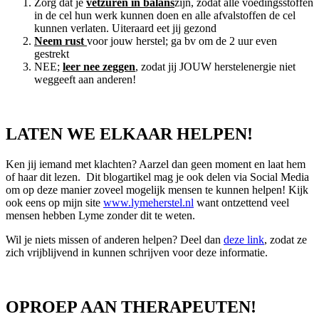
Zorg dat je
vetzuren in balans
zijn, zodat alle voedingsstoffen
in de cel hun werk kunnen doen en alle afvalstoffen de cel
kunnen verlaten. Uiteraard eet jij gezond
Neem rust
voor jouw herstel; ga bv om de 2 uur even
gestrekt
NEE;
leer nee zeggen
, zodat jij JOUW herstelenergie niet
weggeeft aan anderen!
LATEN WE ELKAAR HELPEN!
Ken jij iemand met klachten? Aarzel dan geen moment en laat hem
of haar dit lezen. Dit blogartikel mag je ook delen via Social Media
om op deze manier zoveel mogelijk mensen te kunnen helpen! Kijk
ook eens op mijn site
www.lymeherstel.nl
want ontzettend veel
mensen hebben Lyme zonder dit te weten.
Wil je niets missen of anderen helpen? Deel dan
deze link
, zodat ze
zich vrijblijvend in kunnen schrijven voor deze informatie.
OPROEP AAN THERAPEUTEN!