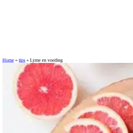
Home
»
tips
»
Lyme en voeding