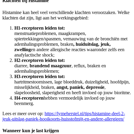
Klachten bij Histamine
Histamine kan heel veel verschillende klachten veroorzaken. Welke
klachten dat zijn, ligt aan het werkingsgebied:
H1-receptoren leiden tot:
menstruatieproblemen, maagkrampen,
spiertrekkingen/spasmen, vernauwing van de bronchiën met
ademhalingsproblemen, braken
, huiduitslag, jeuk,
zwelling
en andere allergische reacties waaronder zelfs een
anafylactische shock;
H2-receptoren leiden tot:
diarree,
brandend maagzuur
, reflux, braken en
ademhalingsproblemen;
H3-receptoren leiden tot:
hartritmestoornissen, lage bloeddruk, duizeligheid, hoofdpijn,
misselijkheid, braken,
angst, paniek, depressie
,
slapeloosheid, slaperigheid en heeft invloed op jouw bioritme.
H4-receptoren
hebben vermoedelijk invloed op jouw
beenmerg.
Lees er meer over op:
https://lymeherstel.nl/tips/histamine-deel-2-
jeuk-uitslag-paniek-hooikoorts-huisstofmijt-en-andere-allergieen/
Wanneer kun je last krijgen