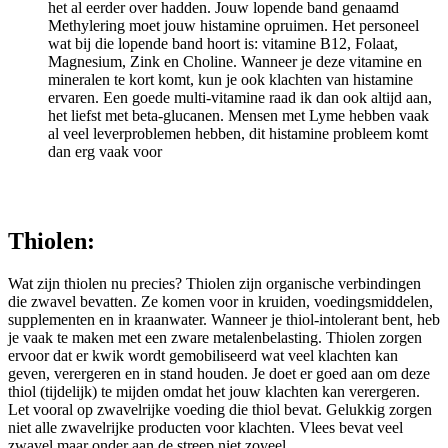
het al eerder over hadden. Jouw lopende band genaamd
Methylering moet jouw histamine opruimen. Het personeel
wat bij die lopende band hoort is: vitamine B12, Folaat,
Magnesium, Zink en Choline. Wanneer je deze vitamine en
mineralen te kort komt, kun je ook klachten van histamine
ervaren. Een goede multi-vitamine raad ik dan ook altijd aan,
het liefst met beta-glucanen. Mensen met Lyme hebben vaak
al veel leverproblemen hebben, dit histamine probleem komt
dan erg vaak voor
Thiolen:
Wat zijn thiolen nu precies? Thiolen zijn organische verbindingen
die zwavel bevatten. Ze komen voor in kruiden, voedingsmiddelen,
supplementen en in kraanwater. Wanneer je thiol-intolerant bent, heb
je vaak te maken met een zware metalenbelasting. Thiolen zorgen
ervoor dat er kwik wordt gemobiliseerd wat veel klachten kan
geven, verergeren en in stand houden. Je doet er goed aan om deze
thiol (tijdelijk) te mijden omdat het jouw klachten kan verergeren.
Let vooral op zwavelrijke voeding die thiol bevat. Gelukkig zorgen
niet alle zwavelrijke producten voor klachten. Vlees bevat veel
zwavel maar onder aan de streep niet zoveel