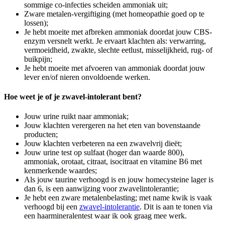
sommige co-infecties scheiden ammoniak uit;
Zware metalen-vergiftiging (met homeopathie goed op te
lossen);
Je hebt moeite met afbreken ammoniak doordat jouw CBS-
enzym versnelt werkt. Je ervaart klachten als: verwarring,
vermoeidheid, zwakte, slechte eetlust, misselijkheid, rug- of
buikpijn;
Je hebt moeite met afvoeren van ammoniak doordat jouw
lever en/of nieren onvoldoende werken.
Hoe weet je of je zwavel-intolerant bent?
Jouw urine ruikt naar ammoniak;
Jouw klachten verergeren na het eten van bovenstaande
producten;
Jouw klachten verbeteren na een zwavelvrij dieët;
Jouw urine test op sulfaat (hoger dan waarde 800),
ammoniak, orotaat, citraat, isocitraat en vitamine B6 met
kenmerkende waardes;
Als jouw taurine verhoogd is en jouw homecysteine lager is
dan 6, is een aanwijzing voor zwavelintolerantie;
Je hebt een zware metalenbelasting; met name kwik is vaak
verhoogd bij een
zwavel-intolerantie
. Dit is aan te tonen via
een haarmineralentest waar ik ook graag mee werk.