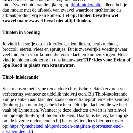
thiol. Zwavelintolerantie lijkt erg op
thiol-intolerantie
, alleen heb je
dan moeite met de afbraak van zwavel waardoor methionine als
afbraakproduct vrij kan komen.
Let op: thiolen bevatten wel
zwavel maar zwavel bevat niet altijd thiolen.
Thiolen in voeding
Je vindt het stofje o.a. in knoflook, uien, linzen, peulvruchten,
broccoli, eieren, vlees en spruitjes. Dit is zwavelrijke voeding waar
veel thiolen in voor komen die voor klachten kunnen zorgen. Helaas
vind je thiolen ook terug in ons kraanwater.
TIP: kies voor Evian of
Spa Rood in plaats van kraanwater.
Thiol- inlolerantie
Veel mensen met Lyme (en andere chronische ziektes) ervaren veel
verbetering wanneer ze tijdelijk thiolvrij eten. Bij Thiol-intolerantie
kun je denken aan klachten zoals concentratieproblemen/hersenmist
(brainfog) en neurologische klachten. Dit zijn klachten die we heel
vaak bij Lyme zien. Wanneer je deze klachten ervaart is het zinvol
om tijdelijk thiolvrij of thiolarm te eten. Daarbij is het erg belangrijk
om de lever te ondersteunen bij het ontgiften, lees hier meer over
op:
https://lymeherstel.nl/tips/detoxen-ontgiften-sportvasten-snel-
afvallen-deel-3/
)