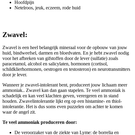
Hoofdpijn
Netelroos, jeuk, eczeem, rode huid
Zwavel:
Zwavel is een heel belangrijk mineraal voor de opbouw van jouw
huid, bindweefsel, darmen en bloedvaten. En je hebt zwavel nodig
voor het afbreken van gifstoffen door de lever (sulfatie) zoals
paracetamol, alcohol en salicylaten, hormonen (cortisol,
schildklierhormonen, oestrogen en testosteron) en neurotransmitters
door je lever.
Wanneer je zwavel-intolerant bent, produceert jouw lichaam meer
ammoniak.. Zwavel kan dan gaan stapelen. Te veel ammoniak is
schadelijk en kan veel klachten geven, verergeren en in stand
houden. Zwavelintolerantie lijkt erg op een histamine- en thiol-
intolerantie. Het is dus soms even puzzelen om achter te komen
waar de angel zit.
Te veel ammoniak produceren door:
De veroorzaker van de ziekte van Lyme: de borrelia en