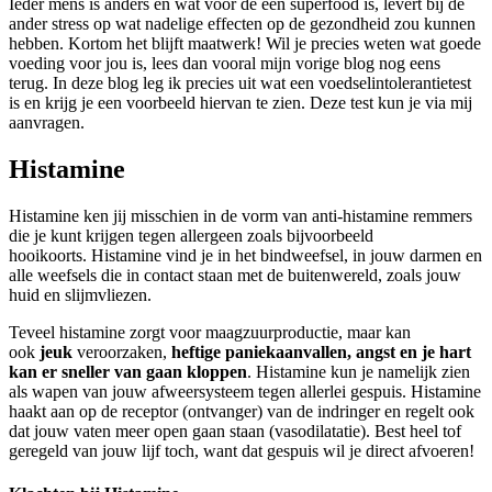
Ieder mens is anders en wat voor de een superfood is, levert bij de
ander stress op wat nadelige effecten op de gezondheid zou kunnen
hebben. Kortom het blijft maatwerk! Wil je precies weten wat goede
voeding voor jou is, lees dan vooral mijn vorige blog nog eens
terug. In deze blog leg ik precies uit wat een voedselintolerantietest
is en krijg je een voorbeeld hiervan te zien. Deze test kun je via mij
aanvragen.
Histamine
Histamine ken jij misschien in de vorm van anti-histamine remmers
die je kunt krijgen tegen allergeen zoals bijvoorbeeld
hooikoorts. Histamine vind je in het bindweefsel, in jouw darmen en
alle weefsels die in contact staan met de buitenwereld, zoals jouw
huid en slijmvliezen.
Teveel histamine zorgt voor maagzuurproductie, maar kan
ook
jeuk
veroorzaken,
heftige paniekaanvallen, angst en je hart
kan er sneller van gaan kloppen
. Histamine kun je namelijk zien
als wapen van jouw afweersysteem tegen allerlei gespuis. Histamine
haakt aan op de receptor (ontvanger) van de indringer en regelt ook
dat jouw vaten meer open gaan staan (vasodilatatie). Best heel tof
geregeld van jouw lijf toch, want dat gespuis wil je direct afvoeren!