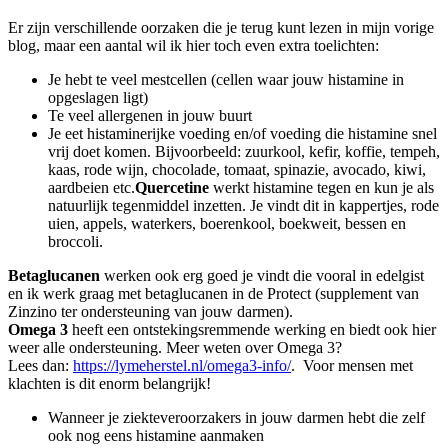
Er zijn verschillende oorzaken die je terug kunt lezen in mijn vorige
blog, maar een aantal wil ik hier toch even extra toelichten:
Je hebt te veel mestcellen (cellen waar jouw histamine in
opgeslagen ligt)
Te veel allergenen in jouw buurt
Je eet histaminerijke voeding en/of voeding die histamine snel
vrij doet komen. Bijvoorbeeld: zuurkool, kefir, koffie, tempeh,
kaas, rode wijn, chocolade, tomaat, spinazie, avocado, kiwi,
aardbeien etc.
Quercetine
werkt histamine tegen en kun je als
natuurlijk tegenmiddel inzetten. Je vindt dit in kappertjes, rode
uien, appels, waterkers, boerenkool, boekweit, bessen en
broccoli.
Betaglucanen
werken ook erg goed je vindt die vooral in edelgist
en ik werk graag met betaglucanen in de Protect (supplement van
Zinzino ter ondersteuning van jouw darmen).
Omega 3
heeft een ontstekingsremmende werking en biedt ook hier
weer alle ondersteuning. Meer weten over Omega 3?
Lees dan:
https://lymeherstel.nl/omega3-info/
. Voor mensen met
klachten is dit enorm belangrijk!
Wanneer je ziekteveroorzakers in jouw darmen hebt die zelf
ook nog eens histamine aanmaken