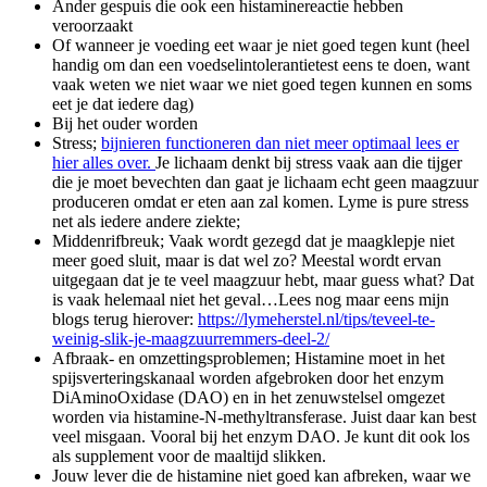
Ander gespuis die ook een histaminereactie hebben
veroorzaakt
Of wanneer je voeding eet waar je niet goed tegen kunt (heel
handig om dan een voedselintolerantietest eens te doen, want
vaak weten we niet waar we niet goed tegen kunnen en soms
eet je dat iedere dag)
Bij het ouder worden
Stress;
bijnieren functioneren dan niet meer optimaal lees er
hier alles over.
Je lichaam denkt bij stress vaak aan die tijger
die je moet bevechten dan gaat je lichaam echt geen maagzuur
produceren omdat er eten aan zal komen. Lyme is pure stress
net als iedere andere ziekte;
Middenrifbreuk; Vaak wordt gezegd dat je maagklepje niet
meer goed sluit, maar is dat wel zo? Meestal wordt ervan
uitgegaan dat je te veel maagzuur hebt, maar guess what? Dat
is vaak helemaal niet het geval…Lees nog maar eens mijn
blogs terug hierover:
https://lymeherstel.nl/tips/teveel-te-
weinig-slik-je-maagzuurremmers-deel-2/
Afbraak- en omzettingsproblemen; Histamine moet in het
spijsverteringskanaal worden afgebroken door het enzym
DiAminoOxidase (DAO) en in het zenuwstelsel omgezet
worden via histamine-N-methyltransferase. Juist daar kan best
veel misgaan. Vooral bij het enzym DAO. Je kunt dit ook los
als supplement voor de maaltijd slikken.
Jouw lever die de histamine niet goed kan afbreken, waar we